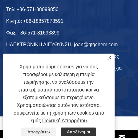
Τηλ:
+86-571-88099850
Κινητό:
+86-18857878591
Φαξ: +86-571-81693899
ΗΛΕΚΤΡΟΝΙΚΗ ΔΙΕΥΘΥΝΣΗ:
joan@qtqchem.com
Διεύθυνση: Shanshuiyuan, βίλα Qingshuiwan, οδός
X
Χρησιμοποιούμε cookies για να σας
Zhongtai, περιοχή Yuhang, πόλη Hangzhou, επαρχία
προσφέρουμε καλύτερη εμπειρία
Zhejiang, Κίνα
περιήγησης, να αναλύσουμε την
επισκεψιμότητα του ιστότοπου και να
εξατομικεύσουμε το περιεχόμενο.
Χρησιμοποιώντας αυτόν τον ιστότοπο,
συμφωνείτε με τη χρήση των cookies από
εμάς.
Πολιτική Απορρήτου
Απορρίπτω
Αποδέχομαι



