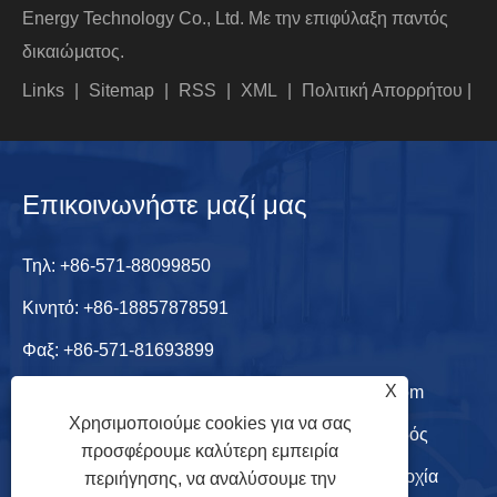
Energy Technology Co., Ltd. Με την επιφύλαξη παντός
δικαιώματος.
Links
|
Sitemap
|
RSS
|
XML
|
Πολιτική Απορρήτου
|
Επικοινωνήστε μαζί μας
Τηλ:
+86-571-88099850
Κινητό:
+86-18857878591
Φαξ: +86-571-81693899
X
ΗΛΕΚΤΡΟΝΙΚΗ ΔΙΕΥΘΥΝΣΗ:
joan@qtqchem.com
Χρησιμοποιούμε cookies για να σας
Διεύθυνση: Shanshuiyuan, βίλα Qingshuiwan, οδός
προσφέρουμε καλύτερη εμπειρία
Zhongtai, περιοχή Yuhang, πόλη Hangzhou, επαρχία
περιήγησης, να αναλύσουμε την