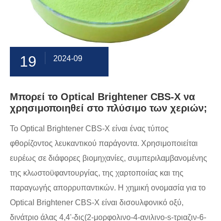
19
2024-09
Μπορεί το Optical Brightener CBS-X να
χρησιμοποιηθεί στο πλύσιμο των χεριών;
Το Optical Brightener CBS-X είναι ένας τύπος
φθορίζοντος λευκαντικού παράγοντα. Χρησιμοποιείται
ευρέως σε διάφορες βιομηχανίες, συμπεριλαμβανομένης
της κλωστοϋφαντουργίας, της χαρτοποιίας και της
παραγωγής απορρυπαντικών. Η χημική ονομασία για το
Optical Brightener CBS-X είναι δισουλφονικό οξύ,
δινάτριο άλας 4,4'-δις(2-μορφολινο-4-ανιλινο-s-τριαζιν-6-