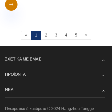

«
1
2
3
4
5
»
ΣΧΕΤΙΚΆ ΜΕ ΕΜΆΣ
ΠΡΟΪΌΝΤΑ
ΝΈΑ
Πνευματικά δικαιώματα © 2024 Hangzhou Tongge